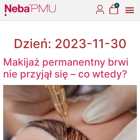
0
Dzień:
2023-11-30
Makijaż permanentny brwi
nie przyjął się – co wtedy?